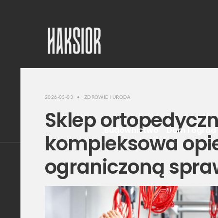
2026-03-03
•
ZDROWIE I URODA
Sklep ortopedyczny
Budownictwo
Dom i ogród
kompleksowa opie
ograniczoną spra