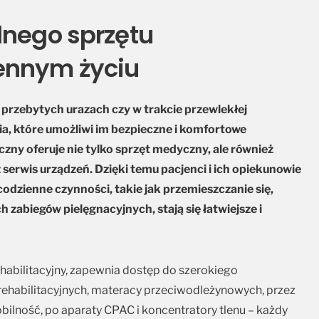
lnego sprzętu
ennym życiu
przebytych urazach czy w trakcie przewlekłej
ia, które umożliwi im bezpieczne i komfortowe
zny oferuje nie tylko sprzęt medyczny, ale również
serwis urządzeń. Dzięki temu pacjenci i ich opiekunowie
dzienne czynności, takie jak przemieszczanie się,
abiegów pielęgnacyjnych, stają się łatwiejsze i
ehabilitacyjny, zapewnia dostęp do szerokiego
ehabilitacyjnych, materacy przeciwodleżynowych, przez
ilność, po aparaty CPAC i koncentratory tlenu – każdy