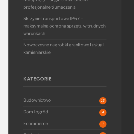
profesjonalne tłumaczenia
Skrzynie transportowe IP67 –
maksymalna ochrona sprzętu w trudnych
warunkach
Nowoczesne nagrobki granitowe i usługi
kamieniarskie
KATEGORIE
Budownictwo
13
Dom i ogród
4
Ecommerce
1