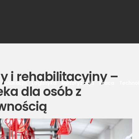
 i rehabilitacyjny –
Edukacja
Logistyka
Motoryzacja
Praca
Techno
ka dla osób z
wnością