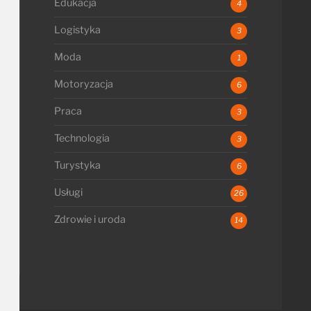
Edukacja
4
Logistyka
3
Moda
1
Motoryzacja
6
Praca
3
Technologia
3
Turystyka
6
Usługi
26
Zdrowie i uroda
14