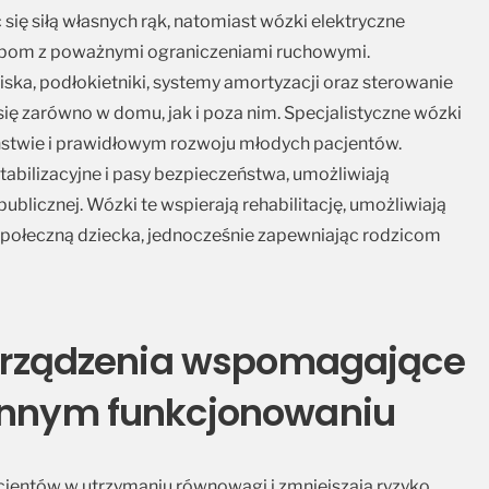
ę siłą własnych rąk, natomiast wózki elektryczne
sobom z poważnymi ograniczeniami ruchowymi.
ska, podłokietniki, systemy amortyzacji oraz sterowanie
ię zarówno w domu, jak i poza nim. Specjalistyczne wózki
ństwie i prawidłowym rozwoju młodych pacjentów.
abilizacyjne i pasy bezpieczeństwa, umożliwiają
ublicznej. Wózki te wspierają rehabilitację, umożliwiają
ę społeczną dziecka, jednocześnie zapewniając rodzicom
i urządzenia wspomagające
iennym funkcjonowaniu
cjentów w utrzymaniu równowagi i zmniejszają ryzyko