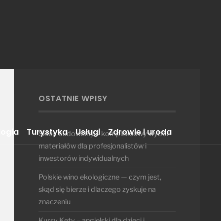
OSTATNIE WPISY
logia
Turystyka
Usługi
Zdrowie i uroda
Sklep budowlany – kompleksowy wybór
materiałów dla profesjonalistów i
inwestorów indywidualnych
Polskie wino ekologiczne — czym jest,
skąd się bierze i dlaczego zyskuje na
znaczeniu
Kursy Kęty – angielski dla dzieci i