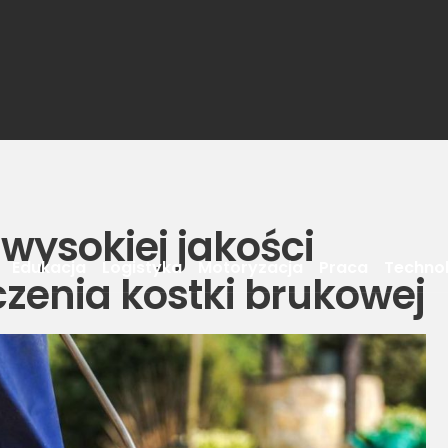
wysokiej jakości
Edukacja
Logistyka
Motoryzacja
Praca
Techno
zenia kostki brukowej