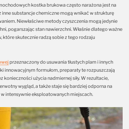
mochodowych kostka brukowa często narażona jest na
az inne substancje chemiczne mogą wnikać w strukturę
wyzwaniem. Niewłaściwe metody czyszczenia mogą jedynie
ni, pogarszając stan nawierzchni. Właśnie dlatego ważne
, które skutecznie radzą sobie z tego rodzaju
owej
przeznaczony do usuwania tłustych plam i innych
ęki innowacyjnym formułom, preparaty te rozpuszczają
ez konieczności użycia nadmiernej siły. W rezultacie,
rwotny wygląd, a także staje się bardziej odporna na
ne w intensywnie eksploatowanych miejscach.