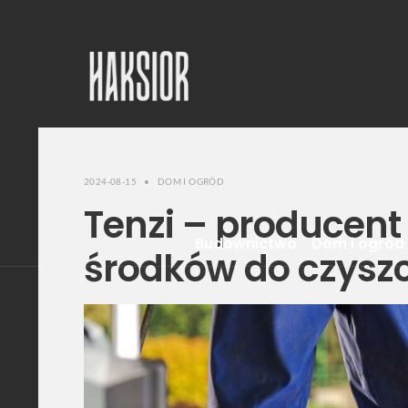
2024-08-15
•
DOM I OGRÓD
Tenzi – producent 
Budownictwo
Dom i ogród
środków do czyszc