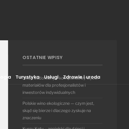
OSTATNIE WPISY
logia
Turystyka
Usługi
Zdrowie i uroda
Sklep budowlany – kompleksowy wybór
materiałów dla profesjonalistów i
inwestorów indywidualnych
Polskie wino ekologiczne — czym jest,
skąd się bierze i dlaczego zyskuje na
znaczeniu
Kursy Kęty – angielski dla dzieci i