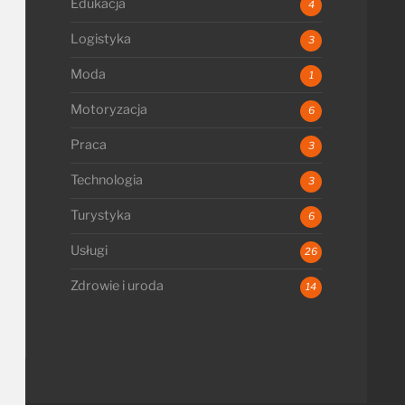
Edukacja
4
Logistyka
3
Moda
1
Motoryzacja
6
Praca
3
Technologia
3
Turystyka
6
Usługi
26
Zdrowie i uroda
14