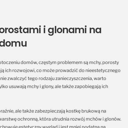
rostami i glonami na
y domu
w otoczeniu domów, częstym problemem są mchy, porosty
jają ich rozwojowi, co może prowadzić do nieestetycznego
znie zwalczyć tego rodzaju zanieczyszczenia, warto
tylko usuwają mchy i glony, ale także zapobiegają ich
 doraźnie, ale także zabezpieczają kostkę brukową na
 warstwę ochronną, która utrudnia rozwój mchów i glonów.
chowuje estetyczny wygląd i jest mniej podatna na