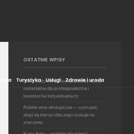
OSTATNIE WPISY
logia
Turystyka
Usługi
Zdrowie i uroda
Sklep budowlany – kompleksowy wybór
materiałów dla profesjonalistów i
inwestorów indywidualnych
Polskie wino ekologiczne — czym jest,
skąd się bierze i dlaczego zyskuje na
znaczeniu
Kursy Kęty – angielski dla dzieci i