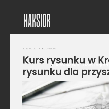
2025-02-21
•
EDUKACJA
Kurs rysunku w K
Budownictwo
Dom i ogród
rysunku dla przys