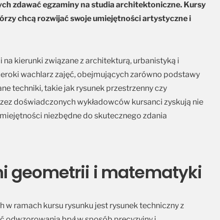
ych zdawać egzaminy na studia architektoniczne. Kursy
órzy chcą rozwijać swoje umiejętności artystyczne i
na kierunki związane z architekturą, urbanistyką i
zeroki wachlarz zajęć, obejmujących zarówno podstawy
e techniki, takie jak rysunek przestrzenny czy
rzez doświadczonych wykładowców kursanci zyskują nie
 umiejętności niezbędne do skutecznego zdania
i geometrii i matematyki
 ramach kursu rysunku jest rysunek techniczny z
ć odwzorowania brył w sposób precyzyjny i