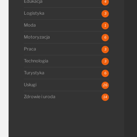
Edukacja
4
Logistyka
3
Moda
1
Motoryzacja
6
Praca
3
Technologia
3
Turystyka
6
Usługi
26
Zdrowie i uroda
14