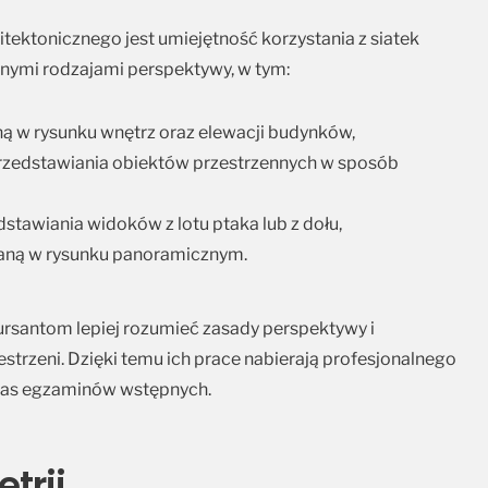
tektonicznego jest umiejętność korzystania z siatek
żnymi rodzajami perspektywy, w tym:
 w rysunku wnętrz oraz elewacji budynków,
zedstawiania obiektów przestrzennych w sposób
stawiania widoków z lotu ptaka lub z dołu,
owaną w rysunku panoramicznym.
rsantom lepiej rozumieć zasady perspektywy i
trzeni. Dzięki temu ich prace nabierają profesjonalnego
czas egzaminów wstępnych.
trii