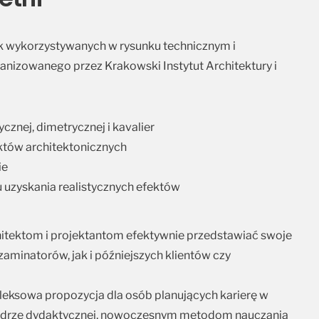
ik wykorzystywanych w rysunku technicznym i
anizowanego przez Krakowski Instytut Architektury i
nej, dimetrycznej i kavalier
tów architektonicznych
ie
 uzyskania realistycznych efektów
hitektom i projektantom efektywnie przedstawiać swoje
minatorów, jak i późniejszych klientów czy
eksowa propozycja dla osób planujących karierę w
j kadrze dydaktycznej, nowoczesnym metodom nauczania