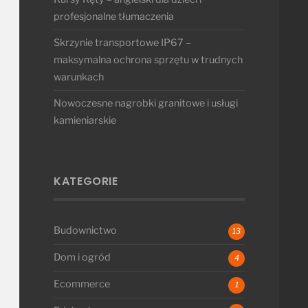
profesjonalne tłumaczenia
Skrzynie transportowe IP67 –
maksymalna ochrona sprzętu w trudnych
warunkach
Nowoczesne nagrobki granitowe i usługi
kamieniarskie
KATEGORIE
Budownictwo
13
Dom i ogród
4
Ecommerce
1