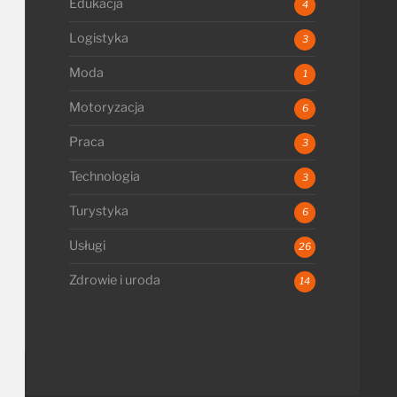
Edukacja
4
Logistyka
3
Moda
1
Motoryzacja
6
Praca
3
Technologia
3
Turystyka
6
Usługi
26
Zdrowie i uroda
14