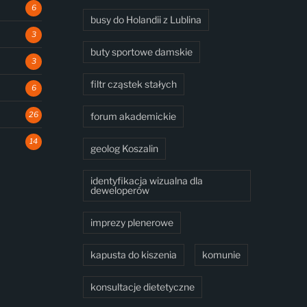
6
busy do Holandii z Lublina
3
buty sportowe damskie
3
filtr cząstek stałych
6
26
forum akademickie
14
geolog Koszalin
identyfikacja wizualna dla
deweloperów
imprezy plenerowe
kapusta do kiszenia
komunie
konsultacje dietetyczne