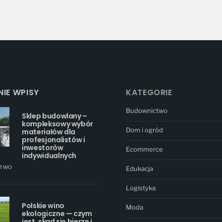
IE WPISY
KATEGORIE
Budownictwo
Sklep budowlany –
kompleksowy wybór
Dom i ogród
materiałów dla
profesjonalistów i
inwestorów
Ecommerce
indywidualnych
CTWO
Edukacja
Logistyka
Polskie wino
Moda
ekologiczne — czym
jest, skąd się bierze i