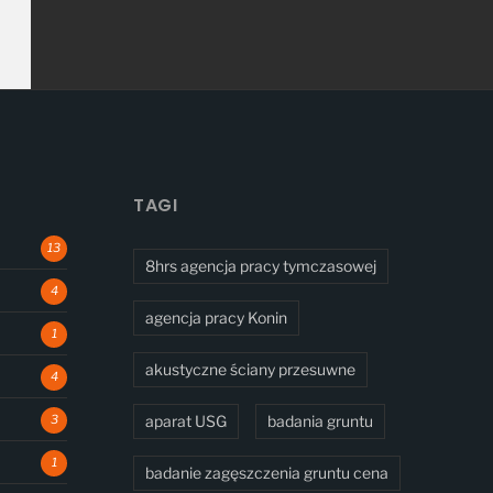
TAGI
13
8hrs agencja pracy tymczasowej
4
agencja pracy Konin
1
akustyczne ściany przesuwne
4
3
aparat USG
badania gruntu
1
badanie zagęszczenia gruntu cena