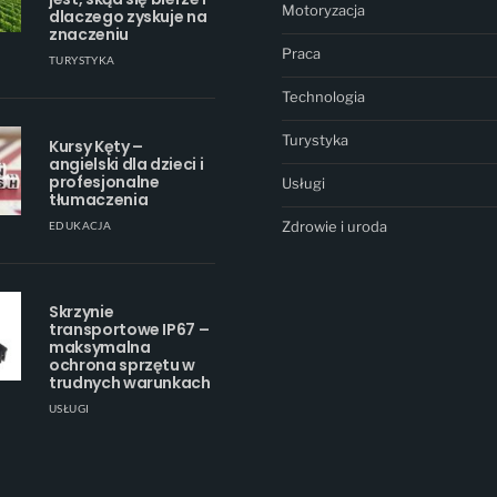
Motoryzacja
dlaczego zyskuje na
znaczeniu
Praca
TURYSTYKA
Technologia
Turystyka
Kursy Kęty –
angielski dla dzieci i
profesjonalne
Usługi
tłumaczenia
Zdrowie i uroda
EDUKACJA
Skrzynie
transportowe IP67 –
maksymalna
ochrona sprzętu w
trudnych warunkach
USŁUGI