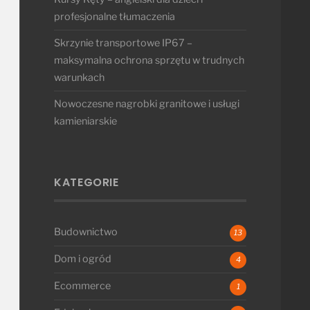
profesjonalne tłumaczenia
Skrzynie transportowe IP67 –
maksymalna ochrona sprzętu w trudnych
warunkach
Nowoczesne nagrobki granitowe i usługi
kamieniarskie
KATEGORIE
Budownictwo
13
Dom i ogród
4
Ecommerce
1