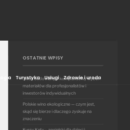
OSTATNIE WPISY
logia
Turystyka
Usługi
Zdrowie i uroda
Sklep budowlany – kompleksowy wybór
materiałów dla profesjonalistów i
inwestorów indywidualnych
Polskie wino ekologiczne — czym jest,
skąd się bierze i dlaczego zyskuje na
znaczeniu
Kursy Kęty – angielski dla dzieci i