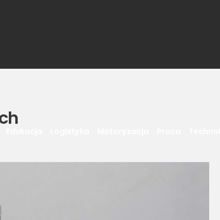
ych
Edukacja
Logistyka
Motoryzacja
Praca
Techno