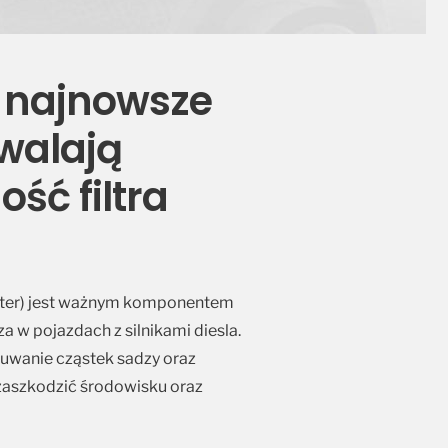
– najnowsze
walają
ść filtra
 Filter) jest ważnym komponentem
w pojazdach z silnikami diesla.
uwanie cząstek sadzy oraz
 zaszkodzić środowisku oraz