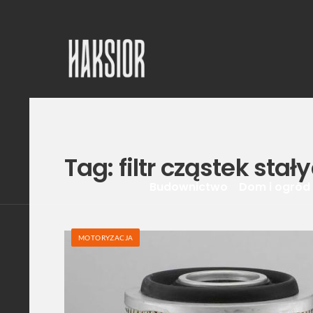
Tag:
filtr cząstek stał
Budownictwo
Dom i ogród
MOTORYZACJA