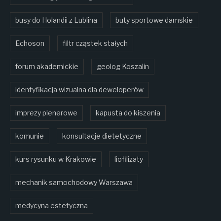
busy do Holandii z Lublina
buty sportowe damskie
Echoson
filtr cząstek stałych
forum akademickie
geolog Koszalin
identyfikacja wizualna dla deweloperów
imprezy plenerowe
kapusta do kiszenia
komunie
konsultacje dietetyczne
kurs rysunku w Krakowie
liofilizaty
mechanik samochodowy Warszawa
medycyna estetyczna