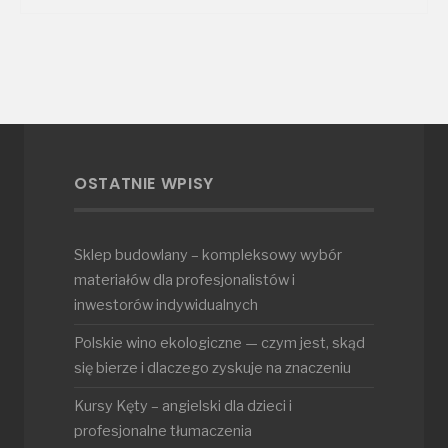
OSTATNIE WPISY
Sklep budowlany – kompleksowy wybór
materiałów dla profesjonalistów i
inwestorów indywidualnych
Polskie wino ekologiczne — czym jest, skąd
się bierze i dlaczego zyskuje na znaczeniu
Kursy Kęty – angielski dla dzieci i
profesjonalne tłumaczenia